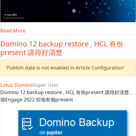
Read More
Domino 12 backup restore , HCL 有份
present 講得好清楚
'Publish date is not enabled in Article Configuration'
Lotus Domino
Super User
Domino 12 backup restore , HCL 有份present 講得好清楚 ,
係Engage 2022 佢地有個present