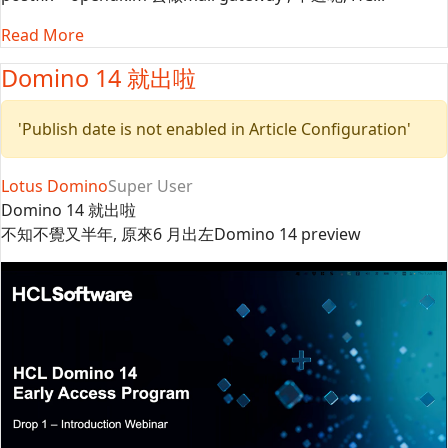
Read More
Domino 14 就出啦
'Publish date is not enabled in Article Configuration'
Lotus Domino
Super User
Domino 14 就出啦
不知不覺又半年, 原來6 月出左Domino 14 preview