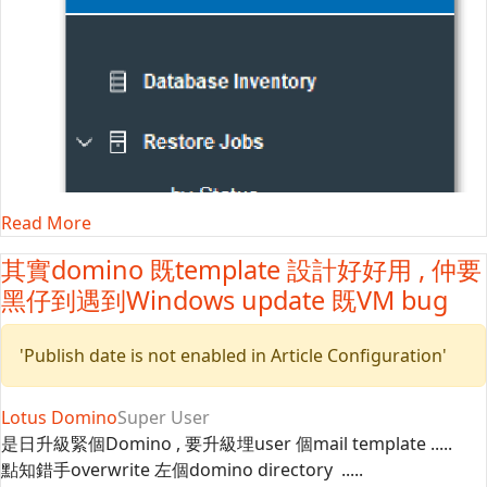
Read More
其實domino 既template 設計好好用 , 仲要
黑仔到遇到Windows update 既VM bug
'Publish date is not enabled in Article Configuration'
Lotus Domino
Super User
是日升級緊個Domino , 要升級埋user 個mail template .....
點知錯手overwrite 左個domino directory .....