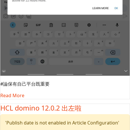
#論保有自己平台既重要
Read More
HCL domino 12.0.2 出左啦
'Publish date is not enabled in Article Configuration'