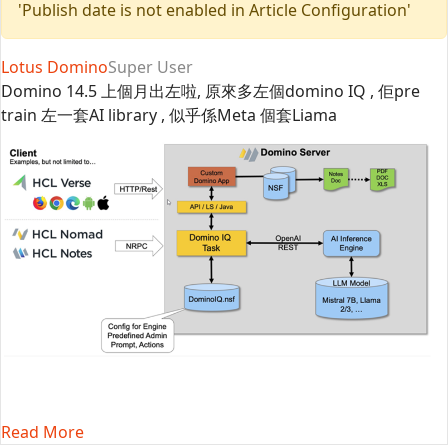
'Publish date is not enabled in Article Configuration'
Lotus Domino
Super User
Domino 14.5 上個月出左啦, 原來多左個domino IQ , 佢pre
train 左一套AI library , 似乎係Meta 個套Liama
Read More